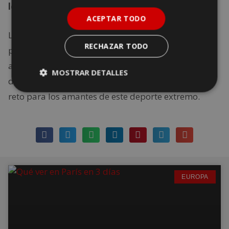
los deportes extremos.
ACEPTAR TODO
Los surferos no tienen nada que envidiar a las
RECHAZAR TODO
playas de
Australia o Malibú:
basta con acercarse
a la playa
Larga de Calblanque
, en Murcia, para
MOSTRAR DETALLES
disfrutar de unas olas de infarto que serán todo un
reto para los amantes de este deporte extremo.
EUROPA