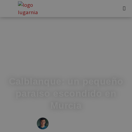
Calblanque: un pequeño
paraíso escondido en
Murcia
IVÁN FRESNEDA