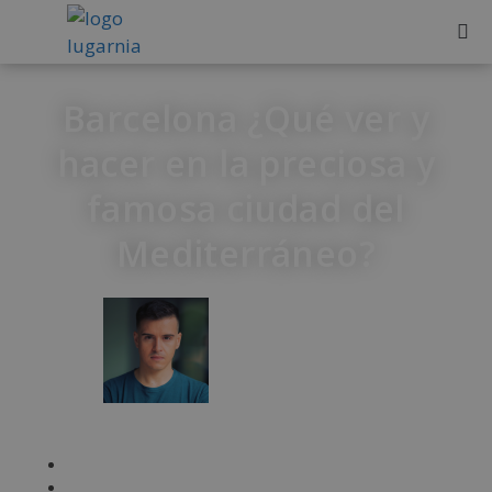
Barcelona ¿Qué ver y
hacer en la preciosa y
famosa ciudad del
Mediterráneo?
IVÁN FRESNEDA
mayo 24, 2021
Sin comentarios