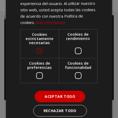
experiencia del usuario. Al utilizar nuestro
sitio web, usted acepta todas las cookies
de acuerdo con nuestra Política de
cookies.
Más información
Cookies
Cookies de
estrictamente
rendimiento
necesarias
Cookies de
Cookies de
preferencias
funcionalidad
Europa
Qué ver en París en 3 días:
descubre la ciudad del amor
ACEPTAR TODO
RECHAZAR TODO