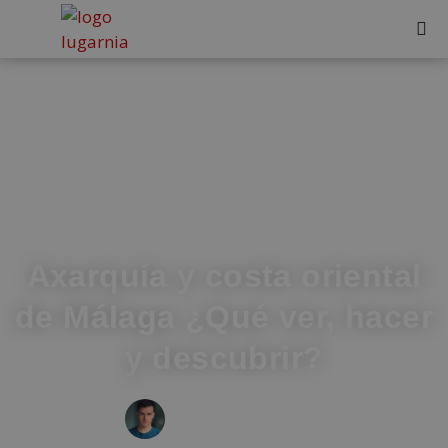
Axarquía y costa oriental
de Málaga ¿Qué ver, hacer
y descubrir?
IVÁN FRESNEDA