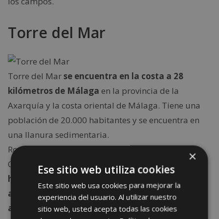
los campos.
Torre del Mar
Torre del Mar
se encuentra en la costa a 28
kilómetros de Málaga
en la provincia de la
Axarquía y la costa oriental de Málaga. Tiene una
población de 20.000 habitantes y se encuentra en
una llanura sedimentaria.
Rodeado de campos de cultivos, en la ruta de la
×
Costa de Sol, tradicionalmente
la caña de azúcar
Ese sitio web utiliza cookies
ha sido su principal cultivo, pero cada vez más
Este sitio web usa cookies para mejorar la
agricultores se dedican a cultivar mangos,
experiencia del usuario. Al utilizar nuestro
aguacate, kiwis y lechuga.
sitio web, usted acepta todas las cookies