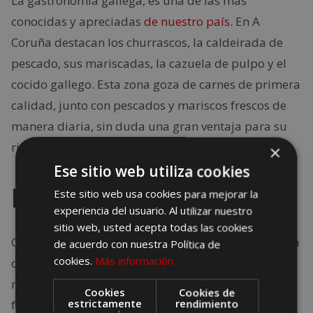
La gastronomía gallega, es una de las más
conocidas y apreciadas
de nuestro país
. En A
Coruña destacan los churrascos, la caldeirada de
pescado, sus mariscadas, la cazuela de pulpo y el
cocido gallego. Esta zona goza de carnes de primera
calidad, junto con pescados y mariscos frescos de
manera diaria, sin duda una gran ventaja para su
rica gastronomía.
×
Ese sitio web utiliza cookies
Los viajeros opinan
Este sitio web usa cookies para mejorar la
experiencia del usuario. Al utilizar nuestro
sitio web, usted acepta todas las cookies
Quienes ya conocen A Coruña, destacan la elegancia
de acuerdo con nuestra Política de
cookies.
Más información
de esta ciudad. Ofrece gran cantidad de buenos
museos que visitar, ademas de sus bonitos y
Cookies
Cookies de
estrictamente
rendimiento
frondosos jardines. Gran parte de sus visitantes se