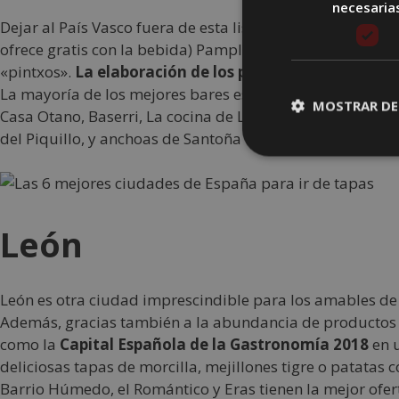
necesaria
Dejar al País Vasco fuera de esta lista es tan injusto c
ofrece gratis con la bebida) Pamplona representa mejor 
«pintxos».
La elaboración de los pinchos es simplement
La mayoría de los mejores bares están en el centro y en e
MOSTRAR DE
Casa Otano, Baserri, La cocina de La Ramos y el bar La C
del Piquillo, y anchoas de Santoña o «pintxos» de innova
León
León es otra ciudad imprescindible para los amables de l
Además, gracias también a la abundancia de productos de
como la
Capital Española de la Gastronomía 2018
en 
deliciosas tapas de morcilla, mejillones tigre o patatas 
Barrio Húmedo, el Romántico y Eras tienen la mejor ofer