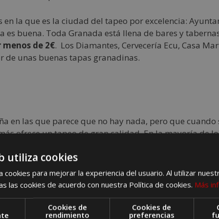
 en la que es la ciudad del tapeo por excelencia: Ayuntam
a es buena. Toda Granada está llena de bares y taberna
r menos de 2€
. Los Diamantes, Cervecería Ecu, Casa Ma
ar de unas buenas tapas granadinas.
ña en las que parece que no hay nada, pero que cuando
más ofrece un tapeo de gran calidad. En la mayoría de l
 huevos con chorizo, quesos de la tierra, etc. y abunda el 
b utiliza cookies
n Roque y Santa María de la Cabeza cuentan con una ofert
antina o el Callejón de la Plazuela son referencias oblig
 cookies para mejorar la experiencia del usuario. Al utilizar nuest
s las cookies de acuerdo con nuestra Política de cookies.
Más in
Cookies de
Cookies de
nte
rendimiento
preferencias
f