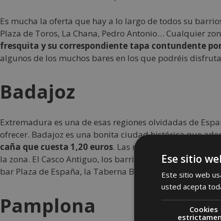
Es mucha la oferta que hay a lo largo de todos su barrios
Plaza de Toros, La Chana, Pedro Antonio… Cualquier zon
fresquita y su correspondiente tapa contundente po
algunos de los muchos bares en los que podréis disfrut
Badajoz
Extremadura es una de esas regiones olvidadas de Espa
ofrecer. Badajoz es una bonita ciudad histórica que ade
caña que cuesta 1,20 euros
. Las raciones son copiosas:
Ese sitio we
la zona. El Casco Antiguo, los barrios Valdepasillas, Sa
bar Plaza de España, la Taberna Bigote, la Bodega de la S
Este sitio web usa
usted acepta toda
Pamplona
Cookies
estrictame