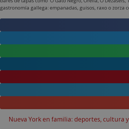
bares de tapas como O Gato Negro, Orella, O Dezaséis, Tra
gastronomía gallega: empanadas, guisos, raxo o zorza co
Nueva York en familia: deportes, cultura 