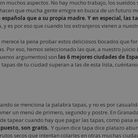
en muchos aspectos. No hay mucho trabajo, los sueldos 
 hacen que mucha gente emigre en busca de un futuro mej
spañola que a su propia madre. Y en especial, las ta
a, y es por eso que cuando los extranjeros vienen a nues
 merece la pena probar estos deliciosos bocados que fo
s. Por eso, hemos seleccionado las que, a nuestro juicio
 buenos argumentos) son
las 6 mejores ciudades de Espa
s tapas de tu ciudad superan a las de esta lista, cuéntan
ando se menciona la palabra tapas, y no es por casualid
comer un menú de primero, segundo y postre. En Granada 
 de tapear cuando hay que pagar las tapas, como pasa 
puesto, son gratis.
Y quien dice tapa dice platazo abu
 frutos secos que intentan colarles en otras muchas ciudad