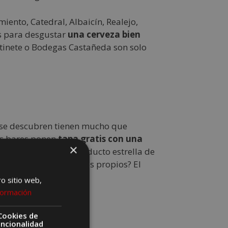
iento, Catedral, Albaicín, Realejo,
s para desgustar
una cerveza bien
rtinete o Bodegas Castañeda son solo
 se descubren tienen mucho que
os bares ponen
tapa gratis con una
×
ibérico de bellota, producto estrella de
a interesante. ¿Nombres propios? El
adas.
ro sitio web,
formación
Cookies de
uncionalidad