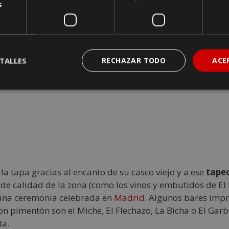
s
omo doloroso, pero si nos atenemos estrictamente al conc
que ninguna otra ciudad del norte la esencia de la gast
e fantástica, la calidad de los vinos sobresaliente y
l Casco Viejo, pero sin duda La Calle San Nicolás es la re
TALLES
RECHAZAR TODO
ACE
ocina Vasca, y podrás probar productos clásicos y tradic
ción como el de ciervo con hongos y salsa de romero.
a tapa gracias al encanto de su casco viejo y a ese
tapeo
 calidad de la zona (como los vinos y embutidos de El B
una ceremonia celebrada en
Madrid
. Algunos bares impr
con pimentón son el Miche, El Flechazo, La Bicha o El Gar
ta.