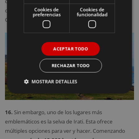
de paisajes con laderas verdes, helechos y praderas
Cookies de
Cookies de
que se mezclan con el hermoso azul del mar
preferencias
funcionalidad
Cantábrico.
ACEPTAR TODO
RECHAZAR TODO
MOSTRAR DETALLES
16.
Sin embargo, uno de los lugares más
emblemáticos es la selva de Irati. Esta ofrece
múltiples opciones para ver y hacer. Comenzando