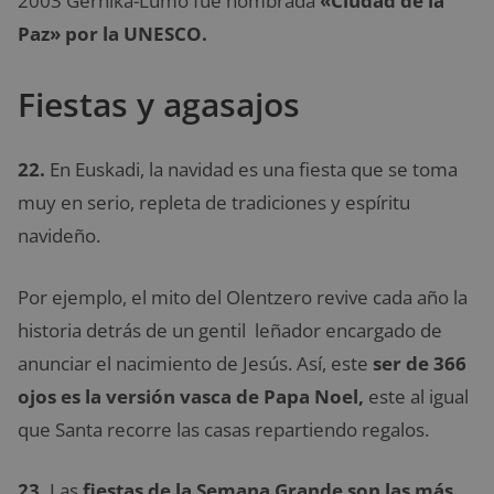
2003 Gernika-Lumo fue nombrada
«Ciudad de la
Paz» por la UNESCO.
Fiestas y agasajos
22.
En Euskadi, la navidad es una fiesta que se toma
muy en serio, repleta de tradiciones y espíritu
navideño.
Por ejemplo, el mito del Olentzero revive cada año la
historia detrás de un gentil leñador encargado de
anunciar el nacimiento de Jesús. Así, este
ser de 366
ojos es la versión vasca de Papa Noel,
este al igual
que Santa recorre las casas repartiendo regalos.
23.
Las
fiestas de la Semana Grande son las más