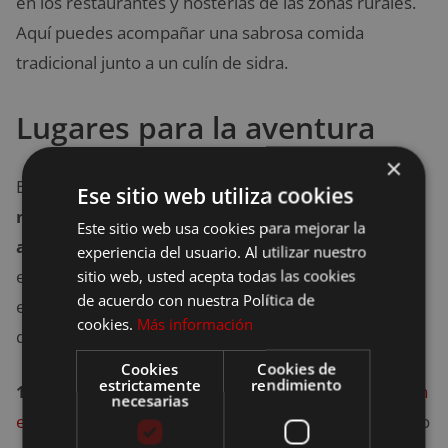
en los restaurantes y hosterías de las zonas rurales.
Aquí puedes acompañar una sabrosa comida
tradicional junto a un culín de sidra.
Lugares para la aventura
×
En el País Vasco los lugares para
conectarse con la
Ese sitio web utiliza cookies
naturaleza y dejarse llevar por el sentido de
Este sitio web usa cookies para mejorar la
aventura
abundan. Por ejemplo, Urdaibai es el
experiencia del usuario. Al utilizar nuestro
espacio perfecto para todo tipo de deportes
sitio web, usted acepta todas las cookies
de acuerdo con nuestra Política de
extremos. Desde senderismo y escalada hasta
cookies.
Más información
deportes acuáticos como kayak, surf y windsurf.
Cookies
Cookies de
estrictamente
rendimiento
15.
Para los amantes del senderismo y la
exploración
necesarias
está la senda
del
monte Jaizkibel.
Un recorrido lleno