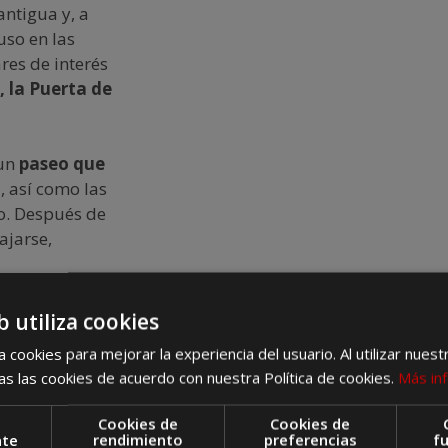
ntigua y, a
uso en las
res de interés
, la Puerta de
 un
paseo que
d
, así como las
co. Después de
ajarse,
b utiliza cookies
 cookies para mejorar la experiencia del usuario. Al utilizar nuest
s las cookies de acuerdo con nuestra Política de cookies.
Más in
 duda la
Cookies de
Cookies de
timos años se
nte
rendimiento
preferencias
f