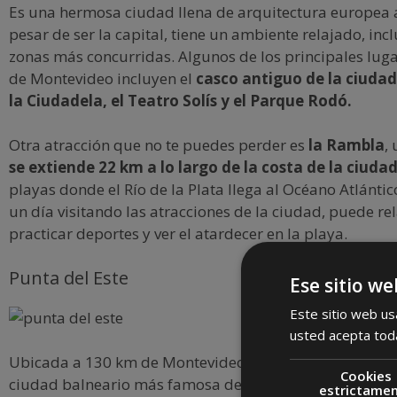
Es una hermosa ciudad llena de arquitectura europea a
pesar de ser la capital, tiene un ambiente relajado, incl
zonas más concurridas. Algunos de los principales luga
de Montevideo incluyen el
casco antiguo de la ciudad
la Ciudadela, el Teatro Solís y el Parque Rodó.
Otra atracción que no te puedes perder es
la Rambla
,
se extiende 22 km a lo largo de la costa de la ciuda
playas donde el Río de la Plata llega al Océano Atlánti
un día visitando las atracciones de la ciudad, puede rel
practicar deportes y ver el atardecer en la playa.
Punta del Este
Ese sitio we
Este sitio web usa
usted acepta toda
Ubicada a 130 km de Montevideo, Punta del Este es sin
Cookies
ciudad balneario más famosa de Sudamérica. En los úl
estrictame