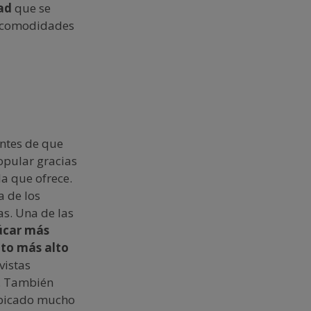
ad
que se
s comodidades
antes de que
opular gracias
a que ofrece.
a de los
as. Una de las
úcar más
nto más alto
vistas
o. También
 ubicado mucho