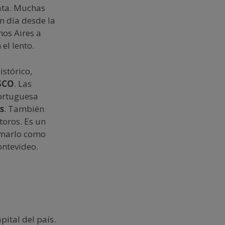
lata. Muchas
n día desde la
nos Aires a
el lento.
istórico,
ESCO
. Las
portuguesa
s
. También
toros. Es un
tomarlo como
ontevideo.
ital del país.