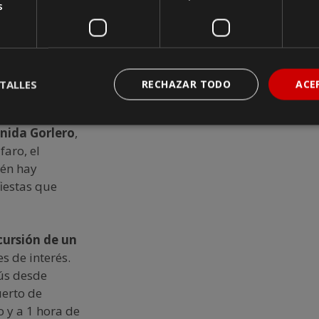
s
ias a sus
mbrante vida
ino de verano
guste el sol y
TALLES
RECHAZAR TODO
ACE
as,
enida Gorlero
,
faro, el
ién hay
fiestas que
cursión de un
s de interés.
ús desde
erto de
 y a 1 hora de