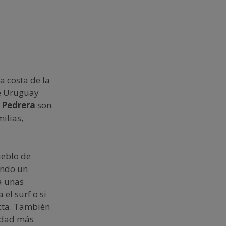
a costa de la
de Uruguay
 Pedrera
son
ilias,
ueblo de
ando un
a unas
 el surf o si
cta. También
iudad más