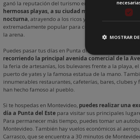
necesaria
ganó la reputación del turismo en América del Sur grac
hermosas playas, a su ciudad moderna y a su deslu
nocturna
, atrayendo a los ricos y famosos. Es un dest
extremadamente popular para cualquier turista que le 
la arena.
MOSTRAR DE
Puedes pasar tus días en Punta disfrutando de las play
recorriendo la principal avenida comercial de la Av
la feria de artesanías, los bulevares frente a la playa, el 
puerto de yates y la famosa estatua de la mano. Tamb
innumerables restaurantes, cafeterías, bares, clubes y 
han hecho famoso al pueblo.
Si te hospedas en Montevideo,
puedes realizar una ex
día a Punta del Este
para visitar sus principales lugare
Para permanecer más tiempo, puedes tomar un autob
Montevideo. También hay vuelos económicos al aeropu
Carrasco, que se encuentra a 30 minutos de Montevideo