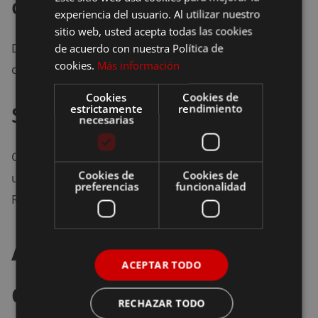
del Sahara, Marruecos
experiencia del usuario. Al utilizar nuestro
sitio web, usted acepta todas las cookies
Deslizarte por las dunas doradas es una experiencia
de acuerdo con nuestra Política de
cookies.
Más información
divertida y apta para todos los niveles.
Cookies
Cookies de
Safari a pie en Zambia
estrictamente
rendimiento
necesarias
Caminar junto a un guía entre elefantes y búfalos es
Cookies de
Cookies de
una forma intensa de vivir la naturaleza africana.
preferencias
funcionalidad
Requiere atención y respeto.
Asia: mezcla de
ACEPTAR TODO
cultura milenaria y
RECHAZAR TODO