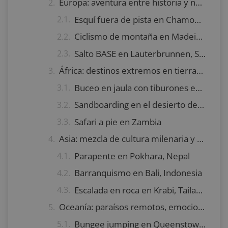
Europa: aventura entre historia y naturaleza
Esquí fuera de pista en Chamonix, Francia
Ciclismo de montaña en Madeira, Portugal
Salto BASE en Lauterbrunnen, Suiza
África: destinos extremos en tierras salvajes
Buceo en jaula con tiburones en Sudáfrica
Sandboarding en el desierto del Sahara, Marruecos
Safari a pie en Zambia
Asia: mezcla de cultura milenaria y adrenalina viajera
Parapente en Pokhara, Nepal
Barranquismo en Bali, Indonesia
Escalada en roca en Krabi, Tailandia
Oceanía: paraísos remotos, emociones intensas
Bungee jumping en Queenstown, Nueva Zelanda