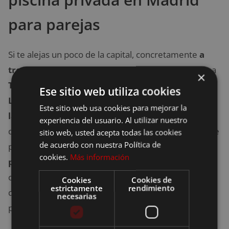
para parejas
Si te alejas un poco de la capital, concretamente
a
tres kilómetros del centro de la ciudad,
llegarás a
×
Torrejón de Ardoz, donde se encuentra el hotel
Ese sitio web utiliza cookies
Loob.
Este hotel es el
alojamiento perfecto para
Este sitio web usa cookies para mejorar la
las parejas
que buscan un poco de intimidad y
experiencia del usuario. Al utilizar nuestro
discreción en habitaciones diseñadas exclusivamente
sitio web, usted acepta todas las cookies
de acuerdo con nuestra Política de
para ello. El Hotel Loob se caracteriza por tener
cookies.
Más información
piscina privada en la Suite Premium.
Incluso
cuentan con un servicio que te llevará la comida para
Cookies
Cookies de
estrictamente
rendimiento
que no tengas que salir ni de la habitación ni de la
necesarias
piscina para comer.