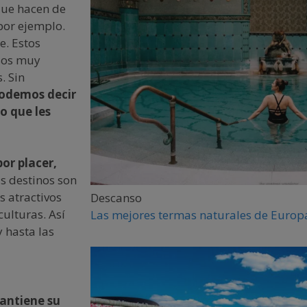
que hacen de
por ejemplo.
e. Estos
asos muy
. Sin
 podemos decir
o que les
por placer,
s destinos son
s atractivos
Descanso
ulturas. Así
Las mejores termas naturales de Europa
y hasta las
antiene su