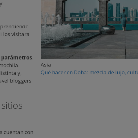
 y
 aprendiendo
 los visitara
os parámetros
.
Asia
mochila.
Qué hacer en Doha: mezcla de lujo, cult
istinta y,
avel bloggers,
sitios
rs cuentan con