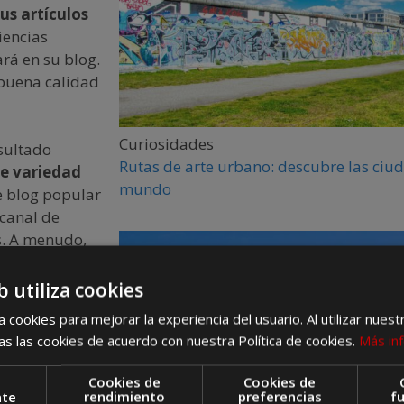
us artículos
iencias
rá en su blog.
 buena calidad
Curiosidades
esultado
Rutas de arte urbano: descubre las ciud
de variedad
mundo
de blog popular
canal de
s. A menudo,
ofrecerle una
 alojamiento.
b utiliza cookies
aje gratis, o
 cookies para mejorar la experiencia del usuario. Al utilizar nuest
g.
s las cookies de acuerdo con nuestra Política de cookies.
Más in
jeros errantes
Cookies de
Cookies de
 se
nte
rendimiento
preferencias
f