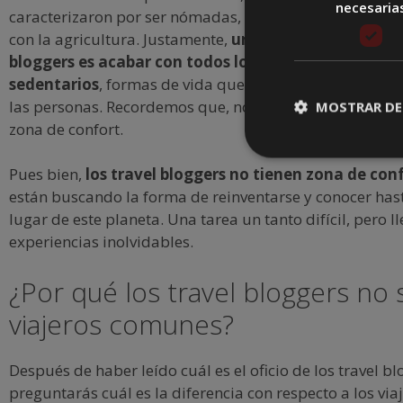
necesaria
caracterizaron por ser nómadas, hasta la aparición de
con la agricultura. Justamente,
uno de los preceptos de
bloggers es acabar con todos los sentimientos apát
sedentarios
, formas de vida que atacan el presente de
las personas. Recordemos que, no todos se arriesgan a 
MOSTRAR DE
zona de confort.
Pues bien,
los travel bloggers no tienen zona de con
están buscando la forma de reinventarse y conocer hast
lugar de este planeta. Una tarea un tanto difícil, pero l
experiencias inolvidables.
¿Por qué los travel bloggers no
viajeros comunes?
Después de haber leído cuál es el oficio de los travel bl
preguntarás cuál es la diferencia con respecto a los via