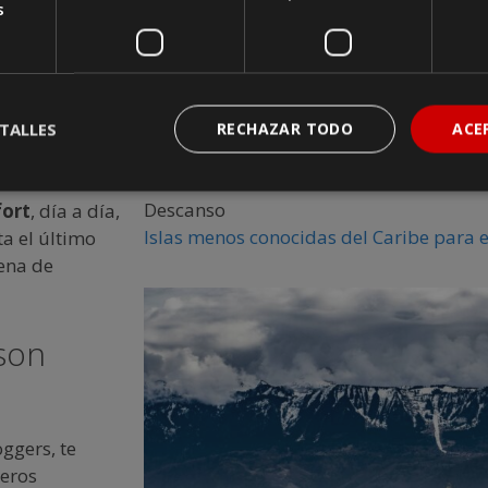
s
l sedentarismo
 los travel
icos y
 la mayoría de
salir de su
TALLES
RECHAZAR TODO
ACE
Descanso
fort
, día a día,
Islas menos conocidas del Caribe para 
a el último
lena de
 son
oggers, te
jeros