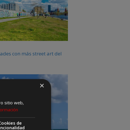
ades con más street art del
×
ro sitio web,
formación
Cookies de
uncionalidad