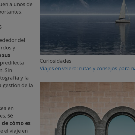
guen a unos de
portantes.
s
rededor del
erdos y
 sus
Curiosidades
predilecta
Viajes en velero: rutas y consejos para
m. Sin
ografía y la
a gestión de la
sea en
des,
se
a de cómo es
 el viaje en