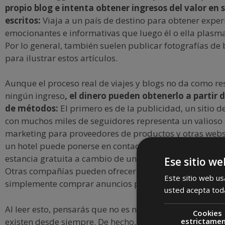
propio blog e intenta obtener ingresos del valor en s
escritos:
Viaja a un país de destino para obtener exper
emocionantes e informativas que luego él o ella plasma
Por lo general, también suelen publicar fotografías de
para ilustrar estos artículos.
Aunque el proceso real de viajes y blogs no da como r
ningún ingreso
, el dinero pueden obtenerlo a partir 
de métodos:
El primero es de la publicidad, un sitio 
con muchos miles de seguidores representa un valioso 
marketing para proveedores de productos y otras web
un hotel puede ponerse en contacto con un bloguero y 
estancia gratuita a cambio de una opinión positiva del
Ese sitio we
Otras compañías pueden ofrecer al blogger equipo de vi
Este sitio web usa
simplemente comprar anuncios publicitarios en su blo
usted acepta toda
Al leer esto, pensarás que no es nada nuevo, ya que via
Cookies
existen desde siempre. De hecho, las primeras culturas
estrictame