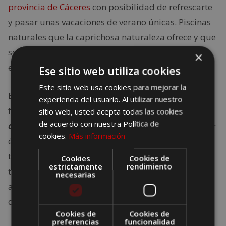
provincia de Cáceres
con posibilidad de refrescarte
y pasar unas vacaciones de verano únicas. Piscinas
naturales que la caprichosa naturaleza ofrece y que
son un punto de encuentro para los visitantes,
×
especialmente aquellos que viajan con niños.
Ese sitio web utiliza cookies
Este sitio web usa cookies para mejorar la
Esta provincia cuenta también con extensas masas
experiencia del usuario. Al utilizar nuestro
forestales por ejemplo, toda
la comarca de la Sierra
sitio web, usted acepta todas las cookies
de acuerdo con nuestra Política de
de Gata
ofrece paisajes espectaculares en cualquier
cookies.
Más información
época del año y en verano cuentas con piscinas
totalmente naturales en las que refrescar los pies
Cookies
Cookies de
estrictamente
rendimiento
tras un paseo o relajarte mientras te refrescas. El
necesarias
agua y la naturaleza se dan aquí de la mano para
que puedas hacer que el tiempo se pare.
Cookies de
Cookies de
preferencias
funcionalidad