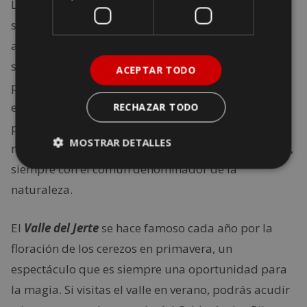
La
zona de Las Hurdes
es diferente, contando
solamente con seis localidades, pero multitud de
aldeas. Pero si lo que deseas es refrescarte, el agua
siempre va a estar siempre ofreciendo muchísimas
ACEPTAR TODO
posibilidades diferentes. El verano en esta comarca
es totalmente diferente a lo que puedas llegar a
RECHAZAR TODO
pensar, es una de las zonas más tranquilas de
MOSTRAR DETALLES
nuestro país y su oferta de ocio es bastante variada,
siempre con el común denominador de la
naturaleza.
El
Valle del Jerte
se hace famoso cada año por la
floración de los cerezos en primavera, un
espectáculo que es siempre una oportunidad para
la magia. Si visitas el valle en verano, podrás acudir