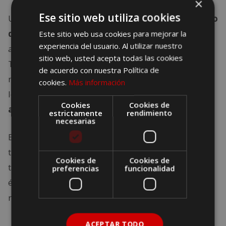
×
Ese sitio web utiliza cookies
Ubicado en el
Gran Palacio de Bangkok
, el
Templo
de Buda Esmeralda
es un santuario sagrado que
Este sitio web usa cookies para mejorar la
experiencia del usuario. Al utilizar nuestro
alberga una de las estatuas más veneradas de
sitio web, usted acepta todas las cookies
Tailandia. La estatua de Buda, tallada en jade, está
de acuerdo con nuestra Política de
rodeada por una impresionante estructura de oro,
cookies.
Más información
lo que refleja la magnificencia de la
arquitectura
Cookies
Cookies de
asiática
.
estrictamente
rendimiento
necesarias
Este templo no solo es un importante destino
turístico, sino también un centro de culto donde los
Cookies de
Cookies de
tailandeses rinden homenaje al Buda, haciendo de
preferencias
funcionalidad
él un lugar esencial para quienes desean conocer la
riqueza espiritual del país.
ACEPTAR TODO