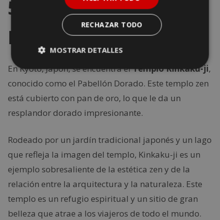
5. Templo de
RECHAZAR TODO
Kinkaku-ji, Japón
MOSTRAR DETALLES
En Kyoto, Japón, se encuentra el
Templo Kinkaku-ji
,
conocido como el Pabellón Dorado. Este templo zen
está cubierto con pan de oro, lo que le da un
resplandor dorado impresionante.
Rodeado por un jardín tradicional japonés y un lago
que refleja la imagen del templo, Kinkaku-ji es un
ejemplo sobresaliente de la estética zen y de la
relación entre la arquitectura y la naturaleza. Este
templo es un refugio espiritual y un sitio de gran
belleza que atrae a los viajeros de todo el mundo.