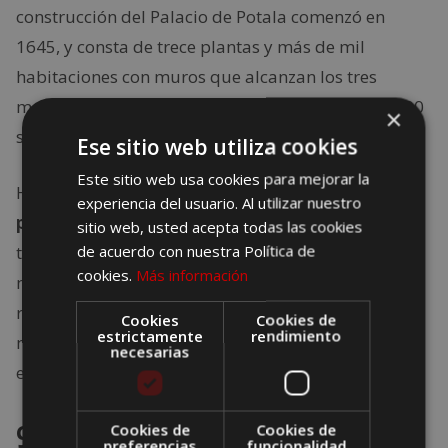
construcción del Palacio de Potala comenzó en
1645, y consta de trece plantas y más de mil
habitaciones con muros que alcanzan los tres
metros de espesor. En su interior cuenta con 10,000
×
santuarios y aproximadamente 200,000 estatuas
Ese sitio web utiliza cookies
Este sitio web usa cookies para mejorar la
Históricamente, el Palacio Potala fue la
residencia
experiencia del usuario. Al utilizar nuestro
principal del Dalai Lama,
aunque en 1959 ésta se
sitio web, usted acepta todas las cookies
trasladó a la India. Hoy el Palacio Potala es un
de acuerdo con nuestra Política de
cookies.
Más información
museo que contiene decenas de miles de diversas
reliquias culturales, lo mejor del arte tibetano y
Cookies
Cookies de
estrictamente
rendimiento
magníficas pinturas murales, que proporcionan
necesarias
evidencia material de la historia tibetana.
9. Shwedagon Paya,
Cookies de
Cookies de
preferencias
funcionalidad