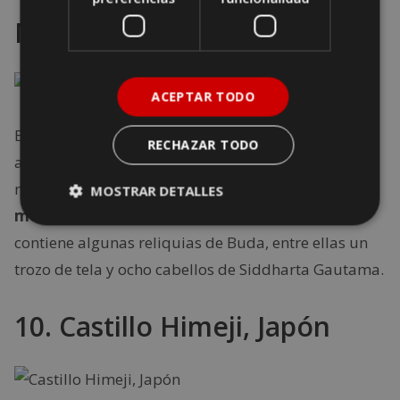
Myanmar
ACEPTAR TODO
Este monumental templo está situado en Yangon,
RECHAZAR TODO
antigua capital de Birmania. Presidido por la
magnífica
estupa Shwedagon Paya de 100
MOSTRAR DETALLES
metros de altura y cubierta con pan de oro
,
contiene algunas reliquias de Buda, entre ellas un
trozo de tela y ocho cabellos de Siddharta Gautama.
10. Castillo Himeji, Japón