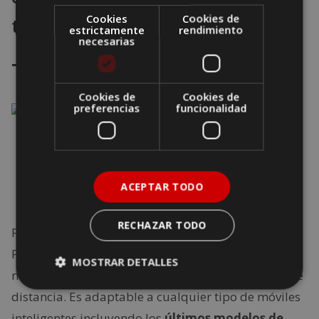
Cookies
Cookies de
trípode
estrictamente
rendimiento
necesarias
Trípodes Pemotech
Cookies de
Cookies de
preferencias
funcionalidad
ACEPTAR TODO
RECHAZAR TODO
Fabricados en aluminio los trípodes para móviles
Pemotech son livianos y accesibles. Gracias a su
MOSTRAR DETALLES
mando se pueden tomar fotos hasta a 10 metros de
distancia. Es adaptable a cualquier tipo de móviles
inteligentes incluyendo los
últimos modelos de