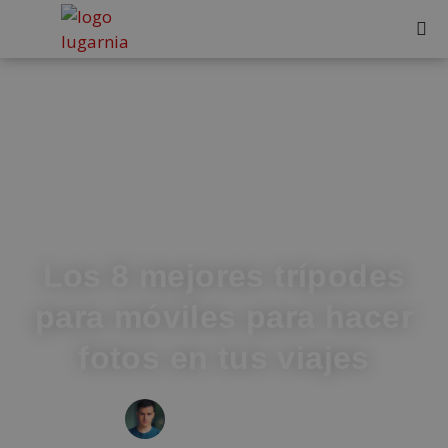
Los 8 mejores trípodes
para móviles para hacer
fotos en tus viajes
IVÁN FRESNEDA