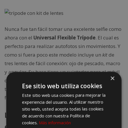
Nunca fue tan fácil tomar una excelente selfie como
ahora con el
Universal Flexible Trípode
. El cual es
perfecto para realizar autofotos sin movimientos. Y
como si fuera poco este modelo incluye un
kit
de
tres lentes de fácil conexión: ojo de pescado, macro
y angular. Su base tiene un sujetador para el móvil
×
dándole firmeza y seguridad. Así que con este
Ese sitio web utiliza cookies
trípode no tienes escusas para no hacer las mejores
Este sitio web usa cookies para mejorar la
fotos de tu vida.
experiencia del usuario. Al utilizar nuestro
sitio web, usted acepta todas las cookies
La mejor oferta que hemos
de acuerdo con nuestra Política de
cookies.
Más información
encontrado para comprar este