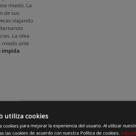
ese miedo. La
n de sus
veces viajando
alternando
ias. La idea
s miedo ante
e impida
olitario,
te gustaría si
b utiliza cookies
tú realmente
ión está
 cookies para mejorar la experiencia del usuario. Al utilizar nuest
erte al miedo,
s las cookies de acuerdo con nuestra Política de cookies.
Más in