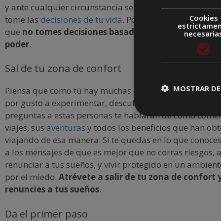
y ante cualquier circunstancia será esa sensación la que
Cookies
tome las
decisiones de tu vida
. Por eso te recomendamo
estrictame
que
no tomes decisiones basadas en el miedo, no le 
necesaria
poder
.
Sal de tu zona de confort
MOSTRAR DE
Piensa que como tú hay muchas personas que deciden v
por gusto a experimentar, descubrir nuevas sensaciones
preguntas a estas personas te hablarán de cómo come
viajes, sus
aventuras
y todos los beneficios que han ob
viajando de esa manera. Si te quedas en lo que conoces
a los mensajes de que es mejor que no corras riesgos, 
renunciar a tus sueños, y vivir protegido en un ambie
por el miedo.
Atrévete a salir de tu zona de confort 
renuncies a tus sueños
.
Da el primer paso