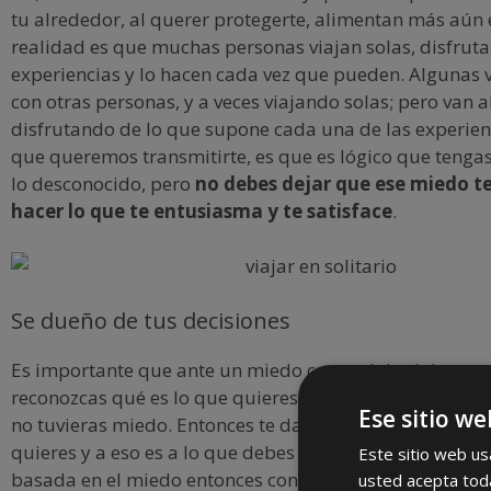
tu alrededor, al querer protegerte, alimentan más aún 
realidad es que muchas personas viajan solas, disfruta
experiencias y lo hacen cada vez que pueden. Algunas 
con otras personas, y a veces viajando solas; pero van 
disfrutando de lo que supone cada una de las experienc
que queremos transmitirte, es que es lógico que tenga
lo desconocido, pero
no debes dejar que ese miedo t
hacer lo que te entusiasma y te satisface
.
Se dueño de tus decisiones
Es importante que ante un miedo como el de viajar en s
reconozcas qué es lo que quieres hacer y qué es lo que 
Ese sitio we
no tuvieras miedo. Entonces te darás cuenta de lo que 
quieres y a eso es a lo que debes de atender. Si tu decis
Este sitio web usa
basada en el miedo entonces conseguirás hacer más fu
usted acepta toda