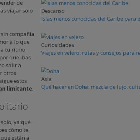
pender de
ás viajar solo
Descanso
Islas menos conocidas del Caribe para 
a sin compañía
mor a lo que
Curiosidades
 a tu ritmo,
Viajes en velero: rutas y consejos para
¿por qué ibas
o salir a
r otros
Asia
sigue estos
Qué hacer en Doha: mezcla de lujo, cult
an limitante
.
litario
 solo, ya que
abes cómo te
 que están a