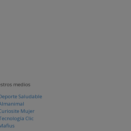
stros medios
Deporte Saludable
Almanimal
Curiosite Mujer
Tecnología Clic
Mafius