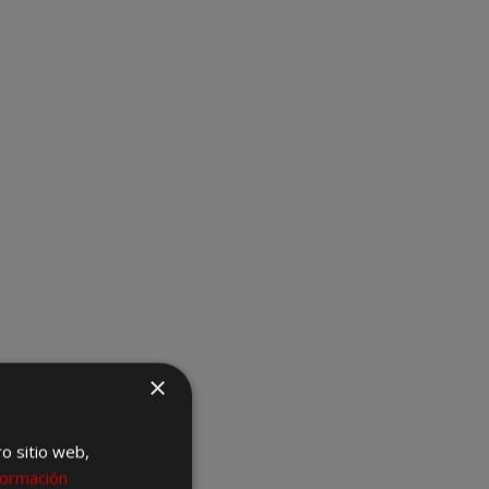
×
ro sitio web,
formación