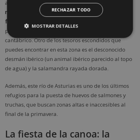
abraza al descenso del río Sella, podrás visitar el
RECHAZAR TODO
refugio para las especies más importantes de la
fauna ibérica
situado en lo alto del cauce: oso
MOSTRAR DETALLES
pardo, lobo ibérico, quebrantahuesos y urogallo
cantábrico. Otro de los tesoros escondidos que
puedes encontrar en esta zona es el desconocido
desmán ibérico (un animal ibérico parecido al topo
de agua) y la salamandra rayada dorada.
Además, este río de Asturias es uno de los últimos
refugios para la puesta de huevos de salmones y
truchas, que buscan zonas altas e inaccesibles al
final de la primavera.
La fiesta de la canoa: la