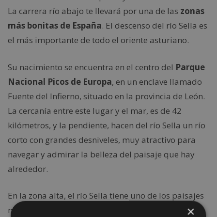
La carrera río abajo te llevará por una de las
zonas
más bonitas de España
. El descenso del río Sella es
el más importante de todo el oriente asturiano.
Su nacimiento se encuentra en el centro del
Parque
Nacional Picos de Europa
, en un enclave llamado
Fuente del Infierno, situado en la provincia de León.
La cercanía entre este lugar y el mar, es de 42
kilómetros, y la pendiente, hacen del río Sella un río
corto con grandes desniveles, muy atractivo para
navegar y admirar la belleza del paisaje que hay
alrededor.
En la zona alta, el río Sella tiene uno de los paisajes
×
más hermosos de toda Asturias. Los
Beyos
, a unos