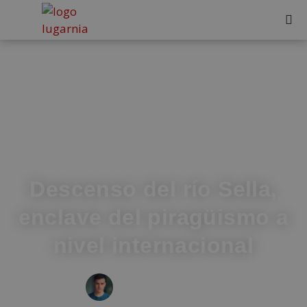
Descenso del río Sella,
enclave del piragüismo a
nivel internacional
IVÁN FRESNEDA