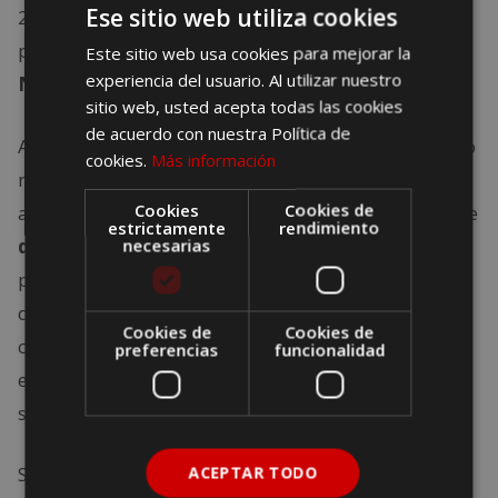
Ese sitio web utiliza cookies
20 kilómetros, es un
impresionante desfiladero
por donde discurre el río, perteneciente al
Parque
Este sitio web usa cookies para mejorar la
experiencia del usuario. Al utilizar nuestro
Natural de Ponga.
sitio web, usted acepta todas las cookies
de acuerdo con nuestra Política de
Aunque está cercano al mar Cantábrico, el descenso
cookies.
Más información
muestra la naturaleza en todo su esplendor. Si te
Cookies
Cookies de
animas a participar en esta carrera, navegarás entre
estrictamente
rendimiento
densos bosques de fresnos, robles y arces
. Si
necesarias
prestas la suficiente atención, es posible que
durante el camino veas la
tiragaña
, una planta
Cookies de
Cookies de
carnívora pequeña que tiene flores violetas y crece
preferencias
funcionalidad
en las laderas, rodeada por los humedales y
sombras de las riberas del río Sella.
Si quieres descubrir aún más la naturaleza que
ACEPTAR TODO