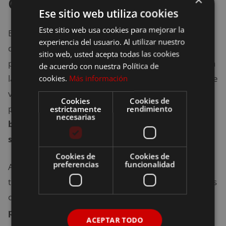
Gogobot
Ese sitio web utiliza cookies
Este sitio web usa cookies para mejorar la
El funcionamiento de Gogobot ha tenido tanto éxito,
experiencia del usuario. Al utilizar nuestro
que muchos lo consideran como ‘la aplicación
sitio web, usted acepta todas las cookies
predilecta’ del turista. Esto se debe sobre todo a toda
de acuerdo con nuestra Política de
la información valiosa que puede aportarnos antes de
cookies.
Más información
viajar. De esa manera, al elegir el lugar que
Cookies
Cookies de
planeamos visitar,
Gogobot se encarga de
estrictamente
rendimiento
necesarias
brindarnos la información de mayor interés
sobre el destino
que queremos visitar.
Cookies de
Cookies de
preferencias
funcionalidad
Además, la plataforma interactiva de esta aplicación
te brinda la posibilidad de realizar tus propias reviews
o conocer las de terceros.
Esto resulta una ventaja
para crear una lista,
priorizando los lugares más
ACEPTAR TODO