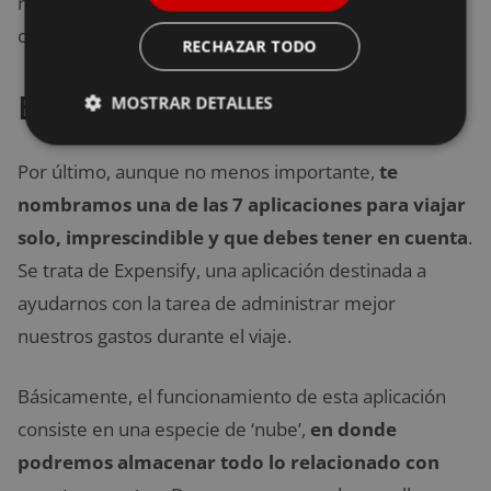
recomendados por otros usuarios. Así, sabrás
claramente qué visitar primero durante tu
viaje
.
RECHAZAR TODO
Expensify
MOSTRAR DETALLES
Por último, aunque no menos importante,
te
nombramos una de las 7 aplicaciones para viajar
solo, imprescindible y que debes tener en cuenta
.
Se trata de Expensify, una aplicación destinada a
ayudarnos con la tarea de administrar mejor
nuestros gastos durante el viaje.
Básicamente, el funcionamiento de esta aplicación
consiste en una especie de ‘nube’,
en donde
podremos almacenar todo lo relacionado con