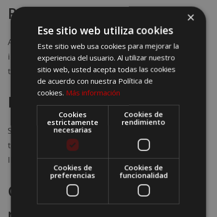
Reserva con anticipación
×
Ese sitio web utiliza cookies
Asegura transporte y hospedaje. Si hay actividades
Este sitio web usa cookies para mejorar la
incluidas, también conviene gestionarlas con
experiencia del usuario. Al utilizar nuestro
sitio web, usted acepta todas las cookies
tiempo.
de acuerdo con nuestra Política de
cookies.
Más información
Prepara una maleta discreta
Cookies
Cookies de
estrictamente
rendimiento
necesarias
Si la persona no debe saber nada, asegúrate de
tener una maleta lista o saber exactamente qué
llevar.
Cookies de
Cookies de
preferencias
funcionalidad
Crea una coartada si es
necesario