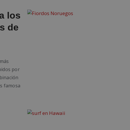
a los
s de
 más
pidos por
binación
 es famosa