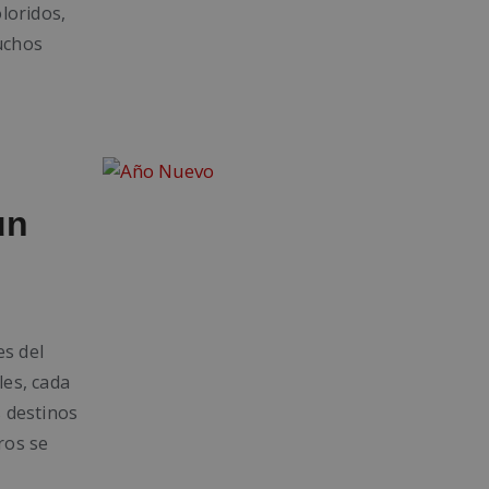
oloridos,
uchos
un
es del
les, cada
s destinos
ros se