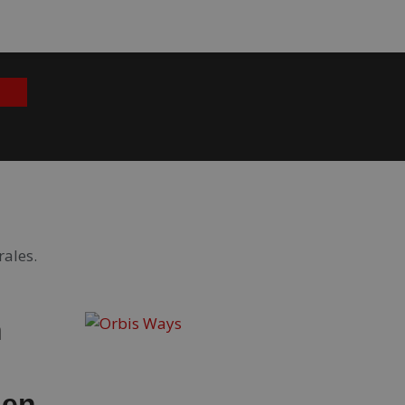
rales.
n
 en