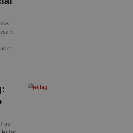
ial
ntos
resa lo
ariño,
g:
o
 trae
jet lag,