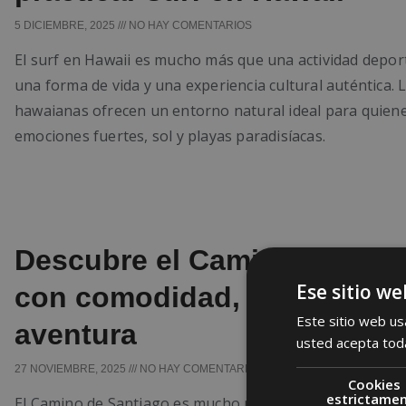
5 DICIEMBRE, 2025
NO HAY COMENTARIOS
El surf en Hawaii es mucho más que una actividad deport
una forma de vida y una experiencia cultural auténtica. L
hawaianas ofrecen un entorno natural ideal para quien
emociones fuertes, sol y playas paradisíacas.
Descubre el Camino de San
Ese sitio we
con comodidad, seguridad 
Este sitio web usa
aventura
usted acepta toda
27 NOVIEMBRE, 2025
NO HAY COMENTARIOS
Cookies
estrictame
El Camino de Santiago es mucho más que una ruta de