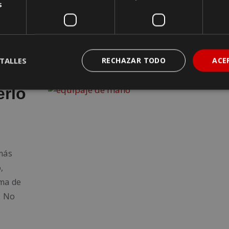
s
 combina
a miles de
r este
TALLES
RECHAZAR TODO
ACE
erlo
 más
,
rma de
. No