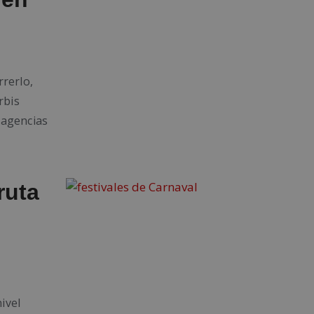
rrerlo,
rbis
 agencias
ruta
ivel