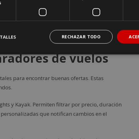
s
 pero sí conviene monitorear los precios desde
a de saber cuándo conviene comprar.
mejores tarifas.
TALLES
RECHAZAR TODO
ACE
radores de vuelos
ales para encontrar buenas ofertas. Estas
ndos.
hts y Kayak. Permiten filtrar por precio, duración
s personalizadas que notifican cambios en el