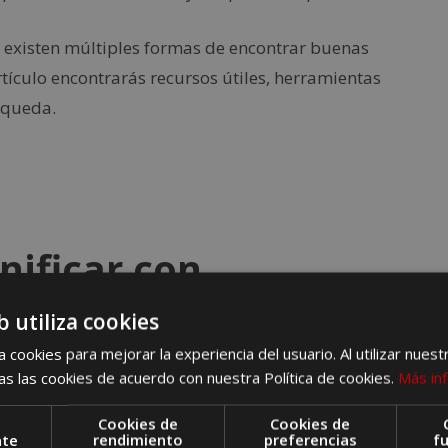
oy existen múltiples formas de encontrar buenas
artículo encontrarás recursos útiles, herramientas
squeda.
nificar con
b utiliza cookies
 cookies para mejorar la experiencia del usuario. Al utilizar nuest
s las cookies de acuerdo con nuestra Política de cookies.
Más in
elos baratos
es reservar con antelación. Las
 semanas antes del vuelo.
Cookies de
Cookies de
nte
rendimiento
preferencias
f