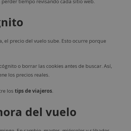
 perder tiempo revisando cada sitio web.
nito
 el precio del vuelo sube. Esto ocurre porque
ógnito o borrar las cookies antes de buscar. Así,
ne los precios reales.
tre los
tips de viajeros
.
 hora del vuelo
domingo. En cambio, martes, miércoles y sábados