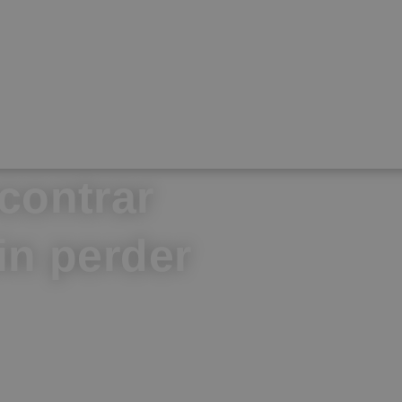
contrar
in perder