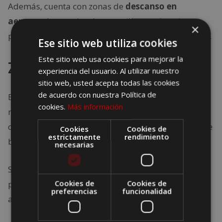
Además, cuenta con zonas de
descanso en
aeropuertos
equipadas con sillones cómodos,
×
perfectas para recuperarse durante
escalas largas
.
Ese sitio web utiliza cookies
Este sitio web usa cookies para mejorar la
Zurich Airport – Suiza
experiencia del usuario. Al utilizar nuestro
sitio web, usted acepta todas las cookies
de acuerdo con nuestra Política de
El aeropuerto de Zúrich es moderno, funcional y
cookies.
Más información
muy apreciado por los pasajeros de tránsito. Tiene
cabinas privadas para dormir, duchas y servicios de
Cookies
Cookies de
estrictamente
rendimiento
bienestar.
necesarias
Su ubicación estratégica lo hace un punto ideal
para quienes buscan
Cookies de
servicios para viajeros
Cookies de
de
preferencias
funcionalidad
alta calidad.