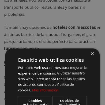
los animales. Podrás acceder con tu mascota al
transporte público, restaurantes y bares sin
problemas.
También hay opciones de
hoteles con mascotas
en
distintos barrios de la ciudad. Tiergarten, el gran
parque urbano, es el sitio perfecto para practicar
turismo con perro
.
×
Ese sitio web utiliza cookies
5. Niza, Francia
Este sitio web usa cookies para mejorar la
experiencia del usuario. Al utilizar nuestro
Niza ofrece opciones excelentes para quienes
sitio web, usted acepta todas las cookies
buscan
playas pet friendly
en el Mediterráneo. En
de acuerdo con nuestra Política de
cookies.
Más información
varias zonas habilitadas, los perros pueden correr y
nadar libremente.
Cookies
Cookies de
estrictamente
rendimiento