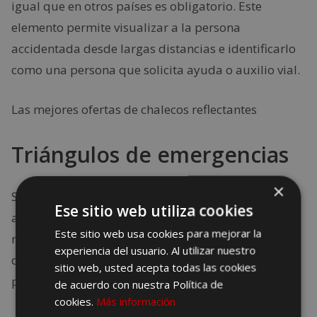
igual que en otros países es obligatorio. Este
elemento permite visualizar a la persona
accidentada desde largas distancias e identificarlo
como una persona que solicita ayuda o auxilio vial.
Las mejores ofertas de chalecos reflectantes
Triángulos de emergencias
×
Son de carácter obligatorio en caso de algún fallo o
Ese sitio web utiliza cookies
avería. Se sugiere contar con dos unidades, de
Este sitio web usa cookies para mejorar la
manera que se coloque uno en la parte delantera
experiencia del usuario. Al utilizar nuestro
del vehículo accidentado o averiado y otro en la
sitio web, usted acepta todas las cookies
parte trasera.
de acuerdo con nuestra Política de
cookies.
Más información