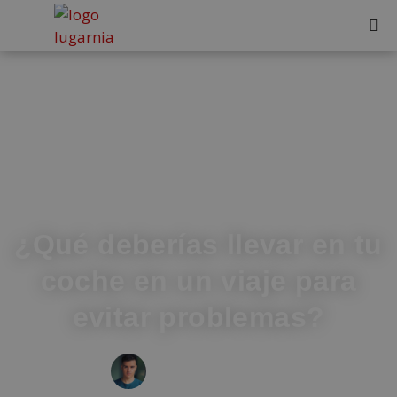
¿Qué deberías llevar en tu
coche en un viaje para
evitar problemas?
IVÁN FRESNEDA