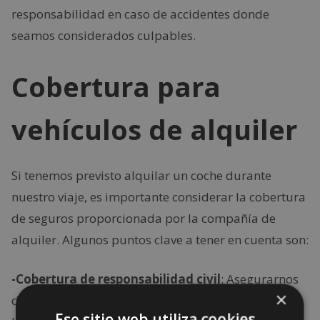
responsabilidad en caso de accidentes donde
seamos considerados culpables.
Cobertura para
vehículos de alquiler
Si tenemos previsto alquilar un coche durante
nuestro viaje, es importante considerar la cobertura
de seguros proporcionada por la compañía de
alquiler. Algunos puntos clave a tener en cuenta son:
-Cobertura de responsabilidad civil
: Asegurarnos
×
de que el seguro de la compañía de alquiler cubra
Ese sitio web utiliza cookies