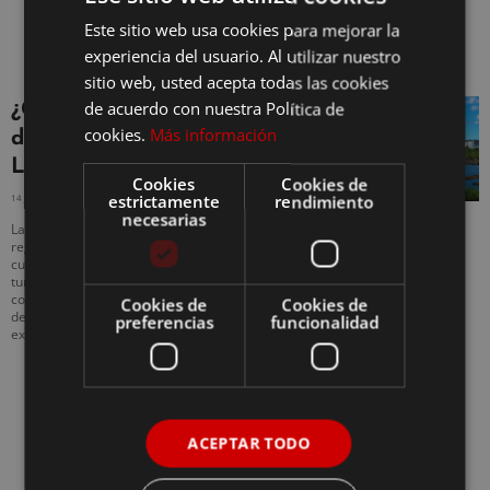
Este sitio web usa cookies para mejorar la
experiencia del usuario. Al utilizar nuestro
sitio web, usted acepta todas las cookies
de acuerdo con nuestra Política de
¿Cuáles son los mejores
cookies.
Más información
destinos turísticos de
Latinoamérica?
Cookies
Cookies de
estrictamente
rendimiento
14 JULIO, 2017
NO HAY COMENTARIOS
necesarias
Latinoamérica, está situada en una
región bendecida por los dioses en
cuanto a turismo. Infinidad de destinos
turísticos, son los que encontraras en el
continente del sabor latino. Sitios llenos
Cookies de
Cookies de
de cultura, pasado y belleza que se
preferencias
funcionalidad
extienden
ACEPTAR TODO