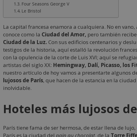
Four Seasons George V
Le Bristol
La capital francesa enamora a cualquiera. No en vano,
conoce como la
Ciudad del Amor,
pero también recibe
Ciudad de la Luz.
Con sus edificios centenarios y desl
testigos de la historia, aquí estalló la revolución france
con la opulencia de la corte de Luis XVI; aquí se refugi
artistas del siglo XX:
Hemingway, Dalí, Picasso, los Fi
nuestro artículo de hoy vamos a presentarte algunos d
lujosos de París
, que hacen de la estancia en la ciuda
inolvidable.
Hoteles más lujosos de
París tiene fama de ser hermosa, de estar llena de lujo,
París es la ciudad del
pain au chocolat
, de la
Torre Eiff