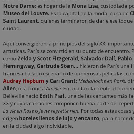
Notre Dame;
es hogar de la
Mona Lisa
, custodiada p
Museo del Louvre.
Es la capital de la moda, cuna de
C
Saint Laurent,
quienes terminaron de darle ese toque 
ciudad.
Aquí convergieron, a principios del siglo XX, importante
artísticas. París se convirtió en su punto de encuentro.
como
Zelda y Scott Fitzgerald, Salvador Dalí, Pablo 
Hemingway, Gertrude Stein…
hicieron de París una fi
francesa ha sido escenario de numerosas películas, c
Audrey Hepburn
y Cari Grant;
Medianoche en París,
dir
Allen
, o la icónica
Amélie.
En una farola frente al número
Belleville nació
Édith Piaf,
una de las cantantes más fa
XX y cuyas canciones componen buena parte del repert
La vie en Rose
o
Je ne regrette rien.
Por todas estas cosas y
erigen
hoteles llenos de lujo y encanto,
para hacer de
en la ciudad algo inolvidable.