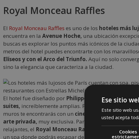
Royal Monceau Raffles
El
Royal Monceau Raffles
es uno de los
hoteles más luj
encuentra en la
Avenue Hoche,
una ubicación excepcio
buscas es explorar los puntos más icónicos de la ciuda
metros del hotel puedes encontrarte con los maravillo
Elíseos y con el Arco del Triunfo.
Aquí no solo converge
sino la elegancia que caracteriza a la ciudad.
El hotel fue diseñado por
Philippe Starck y tiene 149 
Ese sitio we
suites,
increíblemente amplias. Por si no te parece sufic
Este sitio web usa
muros te encontrarás con un
cine con 99 butacas y un
usted acepta toda
arte privada,
muy exclusiva. Para los amantes de las e
relajantes, el
Royal Monceau Raffles
pone a disposició
Cookies
un spa donde podrás escapar del bullicio parisino. Te
estrictame