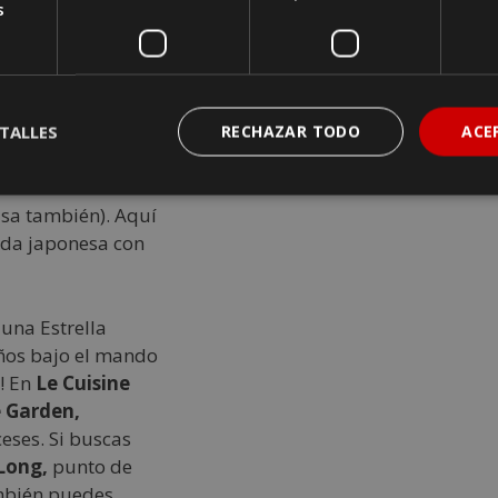
s
s,
baño turco y
ses de yoga y
vel. Cuenta con
TALLES
RECHAZAR TODO
ACE
os de distintas
te en manos del
isa también). Aquí
ida japonesa con
una Estrella
años bajo el mando
! En
Le Cuisine
 Garden,
ceses. Si buscas
Long,
punto de
ambién puedes