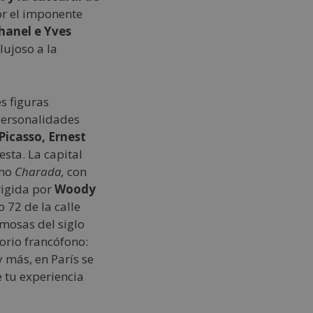
or el imponente
hanel e Yves
lujoso a la
s figuras
 Personalidades
Picasso, Ernest
esta. La capital
omo
Charada,
con
igida por
Woody
 72 de la calle
mosas del siglo
orio francófono:
 más, en París se
 tu experiencia