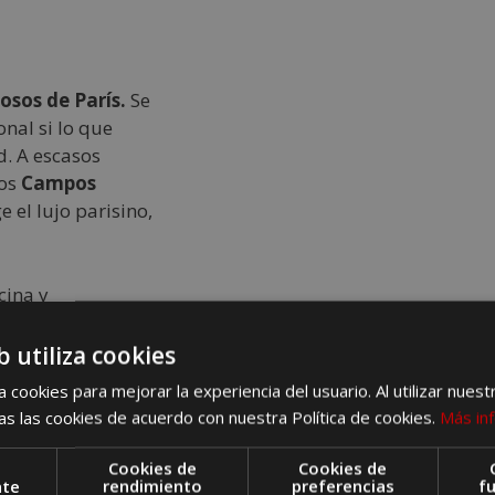
osos de París.
Se
nal si lo que
d. A escasos
sos
Campos
 el lujo parisino,
habitaciones y
b utiliza cookies
iente, en sus
 cookies para mejorar la experiencia del usuario. Al utilizar nuest
a colección de
s las cookies de acuerdo con nuestra Política de cookies.
Más in
xperiencias
n de los clientes
Cookies de
Cookies de
 contamos que el
nte
rendimiento
preferencias
f