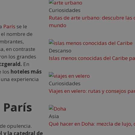
Curiosidades
Rutas de arte urbano: descubre las 
mundo
 a
París
se le
 el nombre de
umbrantes,
sa, en contraste
Descanso
aron los grandes
Islas menos conocidas del Caribe p
tzgerald.
En
e los
hoteles más
d una experiencia
Curiosidades
Viajes en velero: rutas y consejos 
 París
Asia
Qué hacer en Doha: mezcla de lujo, c
 de opulencia.
el y la catedral de