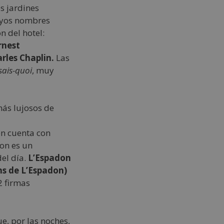
os jardines
uyos nombres
 del hotel:
rnest
rles Chaplin.
Las
sais-quoi
, muy
én cuenta con
on es un
el día.
L’Espadon
ins de L’Espadon)
2 firmas
e, por las noches,