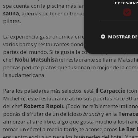
necesaria
spa cuenta con la piscina más larga de un hotel de Parí
sauna
, además de tener entrenadores personales y cla
pilates.
La experiencia gastronómica en este hotel es de otro ni
MOSTRAR DE
varios bares y restaurantes donde podrás degustar plat
partes del mundo. Si te gusta la comida japonesa, pon
chef
Nobu Matsuhisa
(el restaurante se llama Matsuh
podrás pedirte platos que fusionan lo mejor de la com
la sudamericana.
Para los paladares más selectos, está
Il Carpaccio
(con 
Michelin); este restaurante abrió sus puertas hace 30 
del chef
Roberto Rispoli.
¡Todo increíblemente italiano
podrás disfrutar de un delicioso
brunch
y en la
Terrace
almorzar al aire libre, algo que gusta mucho a los fran
tomar un cóctel a media tarde, te aconsejamos
Le Bar 
encuentro exclusivo para los huéspedes del hotel. Y t