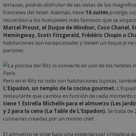
terrazas, podrás disfrutar de las vistas de los magnífic
franceses del hotel. Además, tiene
16 suites
prestige
, c
recuerdan a los huéspedes más famosos que se alojaron
Marcel Proust, el Duque de Windsor, Coco Chanel, E
Hemingway, Scott Fitzgerald, Frédéric Chopin o Cha
habitaciones son excepcionales y tienen un toque
je-ne-
parisino.
Pero en el Ritz no todo son habitaciones lujosas, tambi
L’Espadon, un templo de la cocina gourmet.
L’Espad
restaurante que cambia en función de cada momento d
tiene 1 Estrella Michelín para el almuerzo (Les Jard
y 2 para la cena (La Table de L’Espadon).
Se trata de 
culinarias creadas por un mismo chef.
El almuerzo se sirve bajo una espectacular cristalera qu